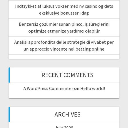
Indtrykket af luksus vokser med nv casino og dets
eksklusive bonusser i dag
Benzersiz çözümler sunan pinco, iş süreçlerini
optimize etmenize yardımcı olabilir
Analisi approfondita delle strategie di vivabet per
un approccio vincente nel betting online
RECENT COMMENTS
A WordPress Commenter
on
Hello world!
ARCHIVES
July 2026