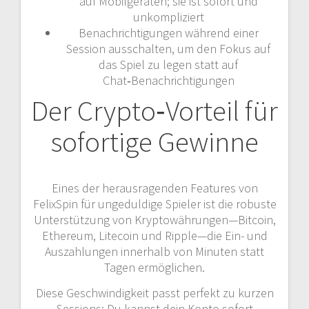
auf Mobilgeräten; sie ist sofort und
unkompliziert
Benachrichtigungen während einer
Session ausschalten, um den Fokus auf
das Spiel zu legen statt auf
Chat‑Benachrichtigungen
Der Crypto‑Vorteil für
sofortige Gewinne
Eines der herausragenden Features von
FelixSpin für ungeduldige Spieler ist die robuste
Unterstützung von Kryptowährungen—Bitcoin,
Ethereum, Litecoin und Ripple—die Ein- und
Auszahlungen innerhalb von Minuten statt
Tagen ermöglichen.
Diese Geschwindigkeit passt perfekt zu kurzen
Sessions: Du kannst dein Konto sofort