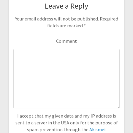
Leave a Reply
Your email address will not be published.
Required
fields are marked
*
Comment
I accept that my given data and my IP address is
sent to a server in the USA only for the purpose of
spam prevention through the
Akismet