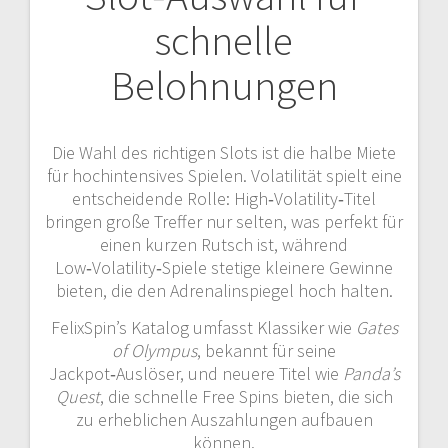
schnelle
Belohnungen
Die Wahl des richtigen Slots ist die halbe Miete
für hochintensives Spielen. Volatilität spielt eine
entscheidende Rolle: High‑Volatility‑Titel
bringen große Treffer nur selten, was perfekt für
einen kurzen Rutsch ist, während
Low‑Volatility‑Spiele stetige kleinere Gewinne
bieten, die den Adrenalinspiegel hoch halten.
FelixSpin’s Katalog umfasst Klassiker wie
Gates
of Olympus
, bekannt für seine
Jackpot‑Auslöser, und neuere Titel wie
Panda’s
Quest
, die schnelle Free Spins bieten, die sich
zu erheblichen Auszahlungen aufbauen
können.