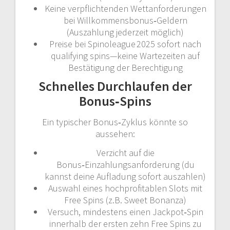
Keine verpflichtenden Wettanforderungen
bei Willkommensbonus‑Geldern
(Auszahlung jederzeit möglich)
Preise bei Spinoleague 2025 sofort nach
qualifying spins—keine Wartezeiten auf
Bestätigung der Berechtigung
Schnelles Durchlaufen der
Bonus‑Spins
Ein typischer Bonus‑Zyklus könnte so
aussehen:
Verzicht auf die
Bonus‑Einzahlungsanforderung (du
kannst deine Aufladung sofort auszahlen)
Auswahl eines hochprofitablen Slots mit
Free Spins (z.B. Sweet Bonanza)
Versuch, mindestens einen Jackpot‑Spin
innerhalb der ersten zehn Free Spins zu