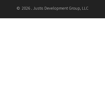
© 2026 . Justis Development Group, LLC