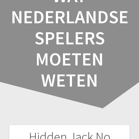
NEDERLANDSE
SPELERS
MOETEN
WETEN
Hidden Jack No