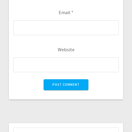
Email
*
Website
Search