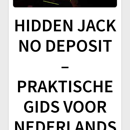
HIDDEN JACK
NO DEPOSIT
–
PRAKTISCHE
GIDS VOOR
NEDERLANDS