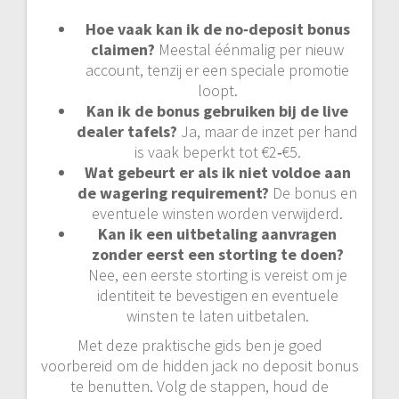
Hoe vaak kan ik de no‑deposit bonus
claimen?
Meestal éénmalig per nieuw
account, tenzij er een speciale promotie
loopt.
Kan ik de bonus gebruiken bij de live
dealer tafels?
Ja, maar de inzet per hand
is vaak beperkt tot €2‑€5.
Wat gebeurt er als ik niet voldoe aan
de wagering requirement?
De bonus en
eventuele winsten worden verwijderd.
Kan ik een uitbetaling aanvragen
zonder eerst een storting te doen?
Nee, een eerste storting is vereist om je
identiteit te bevestigen en eventuele
winsten te laten uitbetalen.
Met deze praktische gids ben je goed
voorbereid om de hidden jack no deposit bonus
te benutten. Volg de stappen, houd de