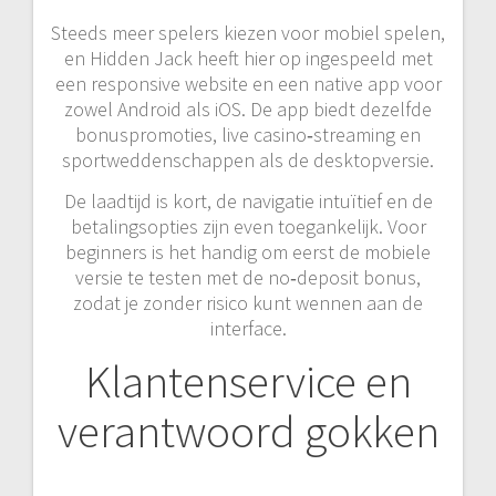
Steeds meer spelers kiezen voor mobiel spelen,
en Hidden Jack heeft hier op ingespeeld met
een responsive website en een native app voor
zowel Android als iOS. De app biedt dezelfde
bonuspromoties, live casino‑streaming en
sportweddenschappen als de desktopversie.
De laadtijd is kort, de navigatie intuïtief en de
betalingsopties zijn even toegankelijk. Voor
beginners is het handig om eerst de mobiele
versie te testen met de no‑deposit bonus,
zodat je zonder risico kunt wennen aan de
interface.
Klantenservice en
verantwoord gokken