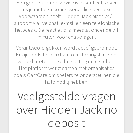
Een goede klantenservice is essentieel, zeker
als je met een bonus werkt die specifieke
voorwaarden heeft. Hidden Jack biedt 24/7
support via live chat, e‑mail en een telefonische
helpdesk. De reactietijd is meestal onder de vijf
minuten voor chat‑vragen.
Verantwoord gokken wordt actief gepromoot.
Er zijn tools beschikbaar om stortingslimieten,
verlieslimieten en zelfuitsluiting in te stellen.
Het platform werkt samen met organisaties
zoals GamCare om spelers te ondersteunen die
hulp nodig hebben.
Veelgestelde vragen
over Hidden Jack no
deposit