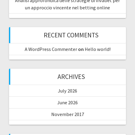
Analisi approfondita delle strategie di vivabet per
un approccio vincente nel betting online
RECENT COMMENTS
A WordPress Commenter
on
Hello world!
ARCHIVES
July 2026
June 2026
November 2017