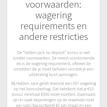
voorwaarden:
wagering
requirements en
andere restricties
De “hidden jack no deposit” bonus is niet
zonder voorwaarden. De meest voorkomende
eis is de wagering requirement, oftewel de
omzetten die je moet behalen voordat je een
uitbetaling kunt aanvragen.
Bij Hidden Jack geldt meestal een 30× wagering
op het bonusbedrag. Dat betekent dat je €10
bonus minimaal €300 moet inzetten. Daarnaast
zijn er vaak beperkingen op de maximale inzet
per spel (bijvoorbeeld €2 per draai) en een