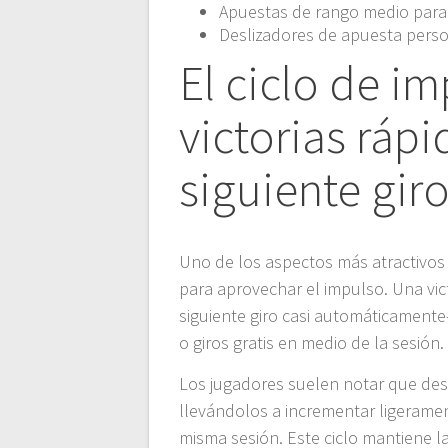
Apuestas de rango medio para
Deslizadores de apuesta perso
El ciclo de i
victorias ráp
siguiente gir
Uno de los aspectos más atractivos
para aprovechar el impulso. Una vic
siguiente giro casi automáticamen
o giros gratis en medio de la sesión.
Los jugadores suelen notar que des
llevándolos a incrementar ligerame
misma sesión. Este ciclo mantiene la 