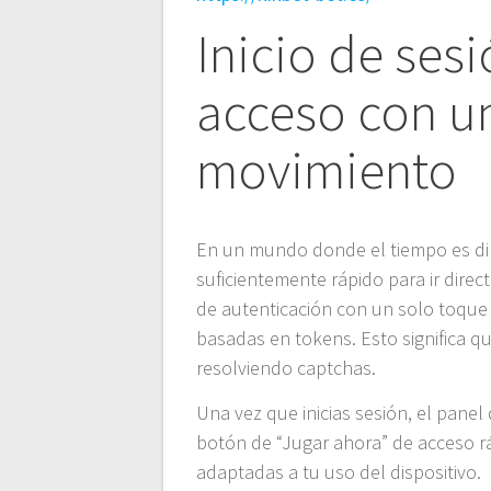
Inicio de ses
acceso con u
movimiento
En un mundo donde el tiempo es dine
suficientemente rápido para ir direc
de autenticación con un solo toque
basadas en tokens. Esto significa q
resolviendo captchas.
Una vez que inicias sesión, el panel
botón de “Jugar ahora” de acceso r
adaptadas a tu uso del dispositivo.