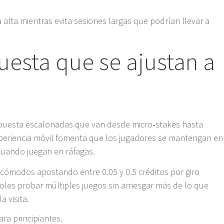
alta mientras evita sesiones largas que podrían llevar a
uesta que se ajustan a
apuesta escalonadas que van desde micro‑stakes hasta
xperiencia móvil fomenta que los jugadores se mantengan en
 cuando juegan en ráfagas.
cómodos apostando entre 0.05 y 0.5 créditos por giro
oles probar múltiples juegos sin arriesgar más de lo que
 visita.
ra principiantes.