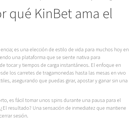
or qué KinBet ama el
encia; es una elección de estilo de vida para muchos hoy en
iendo una plataforma que se siente nativa para
 de tocar y tiempos de carga instantáneos. El enfoque en
desde los carretes de tragamonedas hasta las mesas en vivo
ctiles, asegurando que puedas girar, apostar y ganar sin una
orto, es fácil tomar unos spins durante una pausa para el
. ¿El resultado? Una sensación de inmediatez que mantiene
cerrar sesión.