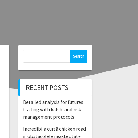
Search
for:
RECENT POSTS
Detailed analysis for futures
trading with kalshi and risk
management protocols
Incredibila cursă chicken road
și obstacolele neașteptate