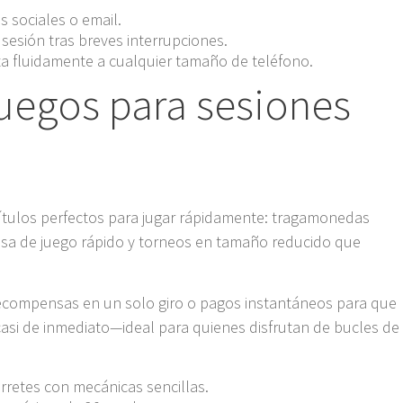
s sociales o email.
sesión tras breves interrupciones.
ta fluidamente a cualquier tamaño de teléfono.
uegos para sesiones
títulos perfectos para jugar rápidamente: tragamonedas
mesa de juego rápido y torneos en tamaño reducido que
recompensas en un solo giro o pagos instantáneos para que
asi de inmediato—ideal para quienes disfrutan de bucles de
rretes con mecánicas sencillas.