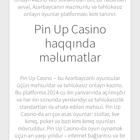
əvvəl, Azərbaycanın məzmunlu və təhlükəsiz
onlayn oyunlar platforması kimi tanınır.
Pin Up Casino
haqqında
məlumatlar
Pin Up Casino – bu Azərbaycanlı oyuncular
üçün məhsuldar və təhlükəsiz onlayn kazino.
Bu platforma 2014-cü ilin yanvarında açılmışdır
və hər ilin sonunda yeniləndiyi və təhlükəsizlik
standartları ilə əhatə edilən məhsul. Pin Up
Casino-da ən çox əsas oyunlar: slotlar, live
kimiq, poker və bəzi kimi kimiq oyunları
mövcuddur. Pin Up Casino-da oyun oynamak
üçün ən yaxşı yoldur – internet bağlantısı və bir