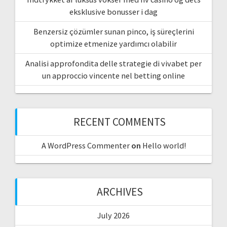
eksklusive bonusser i dag
Benzersiz çözümler sunan pinco, iş süreçlerini
optimize etmenize yardımcı olabilir
Analisi approfondita delle strategie di vivabet per
un approccio vincente nel betting online
RECENT COMMENTS
A WordPress Commenter
on
Hello world!
ARCHIVES
July 2026