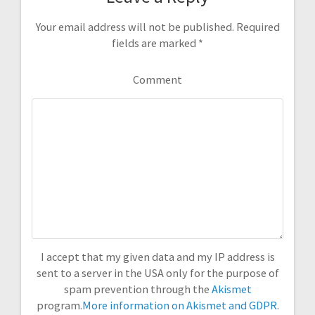
Your email address will not be published.
Required
fields are marked
*
Comment
I accept that my given data and my IP address is
sent to a server in the USA only for the purpose of
spam prevention through the
Akismet
program.
More information on Akismet and GDPR
.