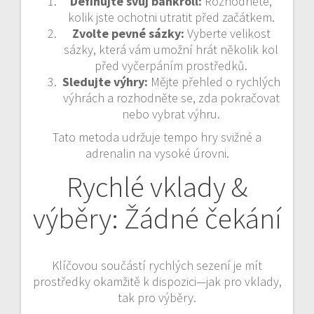
Definujte svůj bankroll:
Rozhodněte,
kolik jste ochotni utratit před začátkem.
Zvolte pevné sázky:
Vyberte velikost
sázky, která vám umožní hrát několik kol
před vyčerpáním prostředků.
Sledujte výhry:
Mějte přehled o rychlých
výhrách a rozhodněte se, zda pokračovat
nebo vybrat výhru.
Tato metoda udržuje tempo hry svižné a
adrenalin na vysoké úrovni.
Rychlé vklady &
výběry: Žádné čekání
Klíčovou součástí rychlých sezení je mít
prostředky okamžitě k dispozici—jak pro vklady,
tak pro výběry.