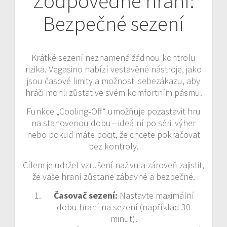
Zodpovědné hraní:
Bezpečné sezení
Krátké sezení neznamená žádnou kontrolu
rizika. Vegasino nabízí vestavěné nástroje, jako
jsou časové limity a možnosti sebezákazu, aby
hráči mohli zůstat ve svém komfortním pásmu.
Funkce „Cooling‑Off“ umožňuje pozastavit hru
na stanovenou dobu—ideální po sérii výher
nebo pokud máte pocit, že chcete pokračovat
bez kontroly.
Cílem je udržet vzrušení naživu a zároveň zajistit,
že vaše hraní zůstane zábavné a bezpečné.
Časovač sezení:
Nastavte maximální
dobu hraní na sezení (například 30
minut).