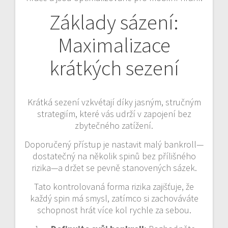
Základy sázení:
Maximalizace
krátkých sezení
Krátká sezení vzkvétají díky jasným, stručným
strategiím, které vás udrží v zapojení bez
zbytečného zatížení.
Doporučený přístup je nastavit malý bankroll—
dostatečný na několik spinů bez přílišného
rizika—a držet se pevně stanovených sázek.
Tato kontrolovaná forma rizika zajišťuje, že
každý spin má smysl, zatímco si zachováváte
schopnost hrát více kol rychle za sebou.