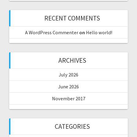
RECENT COMMENTS
A WordPress Commenter
on
Hello world!
ARCHIVES
July 2026
June 2026
November 2017
CATEGORIES