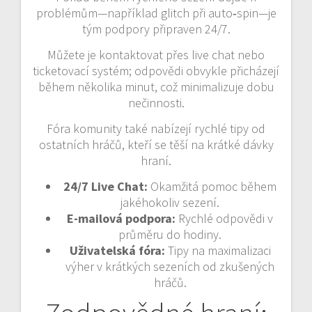
problémům—například glitch při auto‑spin—je
tým podpory připraven 24/7.
Můžete je kontaktovat přes live chat nebo
ticketovací systém; odpovědi obvykle přicházejí
během několika minut, což minimalizuje dobu
nečinnosti.
Fóra komunity také nabízejí rychlé tipy od
ostatních hráčů, kteří se těší na krátké dávky
hraní.
24/7 Live Chat:
Okamžitá pomoc během
jakéhokoliv sezení.
E-mailová podpora:
Rychlé odpovědi v
průměru do hodiny.
Uživatelská fóra:
Tipy na maximalizaci
výher v krátkých sezeních od zkušených
hráčů.