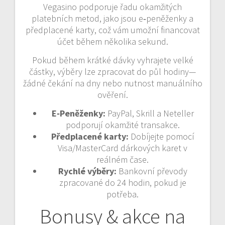
Vegasino podporuje řadu okamžitých
platebních metod, jako jsou e‑peněženky a
předplacené karty, což vám umožní financovat
účet během několika sekund.
Pokud během krátké dávky vyhrajete velké
částky, výběry lze zpracovat do půl hodiny—
žádné čekání na dny nebo nutnost manuálního
ověření.
E‑Peněženky:
PayPal, Skrill a Neteller
podporují okamžité transakce.
Předplacené karty:
Dobíjejte pomocí
Visa/MasterCard dárkových karet v
reálném čase.
Rychlé výběry:
Bankovní převody
zpracované do 24 hodin, pokud je
potřeba.
Bonusy & akce na