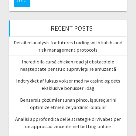
RECENT POSTS
Detailed analysis for futures trading with kalshi and
risk management protocols
Incredibila cursă chicken road și obstacolele
neașteptate pentru o supraviețuire amuzantă
Indtrykket af luksus vokser med nv casino og dets
eksklusive bonusser i dag
Benzersiz çözümler sunan pinco, iş süreçlerini
optimize etmenize yardımcı olabilir
Analisi approfondita delle strategie di vivabet per
un approccio vincente nel betting online