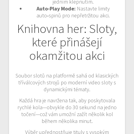
jedním klepnutím.
Auto‑Play Mode:
Nastavte limity
auto‑spinů pro nepřetržitou akci.
Knihovna her: Sloty,
které přinášejí
okamžitou akci
Soubor slotů na platformě sahá od klasických
tříválcových strojů po moderní video sloty s
dynamickými tématy.
Každá hra je navržena tak, aby poskytovala
rychlé kola—obvykle do 30 sekund na jedno
točení—což vám umožní zažít několik kol
během několika minut.
Výběr upřednostňuje tituly s vysokým