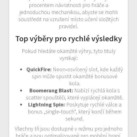
procentem návratnosti pro hráče a
jednoduchou mechanikou, abyste se mohli
soustředit na vzrušení místo učení složitých
pravidel.
Top výběry pro rychlé výsledky
Pokud hledáte okamžité výhry, tyto tituly
vynikají:
QuickFire:
Neon‑osvícený slot, kde každý
spin může spustit okamžité bonusové
kola.
Boomerang Blast:
Nabízí rychlá kola s
scatter spouštěči, které vyplácejí okamžitě.
Lightning Spin:
Poskytuje rychlé válce a
bonus „single‑touch“, který končí během
sekund.
Všechny tři jsou dostupné v režimu pro jednoho
hráče a jsou optimalizované pro mobilní hraní.